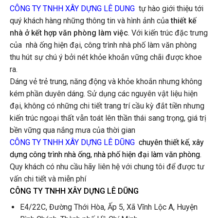
CÔNG TY TNHH XÂY DỰNG LÊ DUNG
tự hào giới thiệu tới
quý khách hàng những thông tin và hình ảnh của
thiết kế
nhà ở kết hợp văn phòng làm việc
. Với kiến trúc đặc trưng
của nhà ống hiện đại, công trình nhà phố làm văn phòng
thu hút sự chú ý bởi nét khỏe khoắn vững chãi được khoe
ra.
Dáng vẻ trẻ trung, năng động và khỏe khoắn nhưng không
kém phần duyên dáng. Sử dụng các nguyên vật liệu hiện
đại, không có những chi tiết trang trí cầu kỳ đắt tiền nhưng
kiến trúc ngoại thất vẫn toát lên thần thái sang trọng, giá trị
bền vững qua nắng mưa của thời gian
CÔNG TY TNHH XÂY DỰNG LÊ DŨNG
chuyên thiết kế, xây
dựng công trình nhà ống, nhà phố hiện đại làm văn phòng.
Quy khách có nhu cầu hãy liên hệ với chung tôi để được tư
vấn chi tiết và miễn phí
CÔNG TY TNHH XÂY DỰNG LÊ DŨNG
E4/22C, Đường Thới Hòa, Ấp 5, Xã Vĩnh Lộc A, Huyện